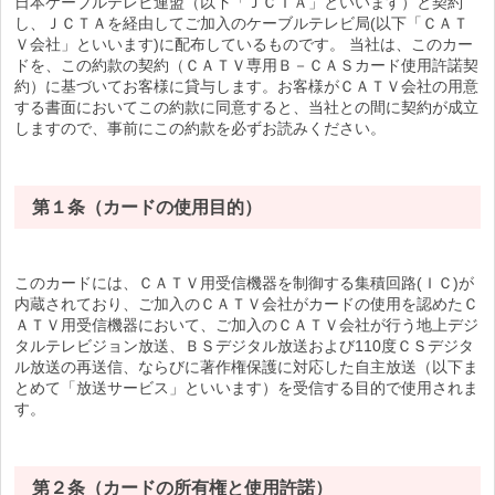
日本ケーブルテレビ連盟（以下「ＪＣＴＡ」といいます）と契約
し、ＪＣＴＡを経由してご加入のケーブルテレビ局(以下「ＣＡＴ
Ｖ会社」といいます)に配布しているものです。 当社は、このカー
ドを、この約款の契約（ＣＡＴＶ専用Ｂ－ＣＡＳカード使用許諾契
約）に基づいてお客様に貸与します。お客様がＣＡＴＶ会社の用意
する書面においてこの約款に同意すると、当社との間に契約が成立
しますので、事前にこの約款を必ずお読みください。
第１条（カードの使用目的）
このカードには、ＣＡＴＶ用受信機器を制御する集積回路(ＩＣ)が
内蔵されており、ご加入のＣＡＴＶ会社がカードの使用を認めたＣ
ＡＴＶ用受信機器において、ご加入のＣＡＴＶ会社が行う地上デジ
タルテレビジョン放送、ＢＳデジタル放送および110度ＣＳデジタ
ル放送の再送信、ならびに著作権保護に対応した自主放送（以下ま
とめて「放送サービス」といいます）を受信する目的で使用されま
す。
第２条（カードの所有権と使用許諾）