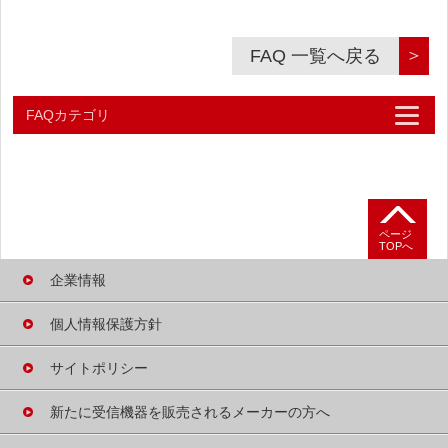
＞
FAQ 一覧へ戻る
FAQカテゴリ
よくあるご質問
テレビが映らないときは
ページ
TOPへ
B-CASカードの
不具合について
企業情報
B-CASカードの
個人情報保護方針
発行について
サイトポリシー
受信機の買い替え・
廃棄・譲渡について
新たに受信機器を
販売される
メーカーの方へ
B-CASカード概要