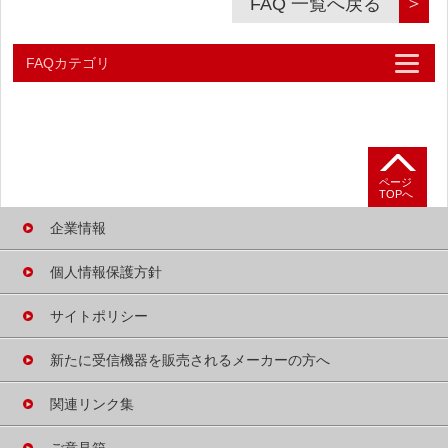
＞
FAQ 一覧へ戻る
FAQカテゴリ
よくあるご質問
テレビが映らないときは
ページ
TOPへ
B-CASカードの
不具合について
企業情報
B-CASカードの
個人情報保護方針
発行について
サイトポリシー
受信機の買い替え・
廃棄・譲渡について
新たに受信機器を
販売される
メーカーの方へ
B-CASカード概要
関連リンク集
B-CASカードの
取り扱い
ご意見箱