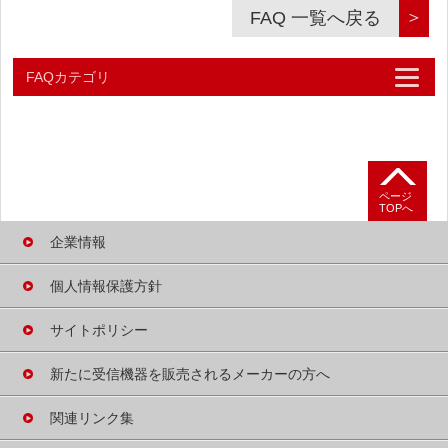
＞
FAQ 一覧へ戻る
FAQカテゴリ
よくあるご質問
テレビが映らないときは
ページ
TOPへ
B-CASカードの
不具合について
企業情報
B-CASカードの
個人情報保護方針
発行について
サイトポリシー
受信機の買い替え・
廃棄・譲渡について
新たに受信機器を
販売される
メーカーの方へ
B-CASカード概要
関連リンク集
B-CASカードの