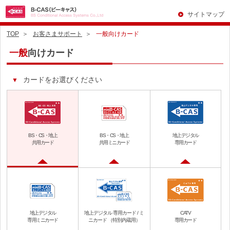
サイトマップ
TOP
お客さまサポート
一般向けカード
一般
向けカード
カードをお選びください
BS・CS・地上
BS・CS・地上
地上デジタル
共用カード
共用ミニカード
専用カード
地上デジタル
地上デジタル
専用カード / ミ
CATV
専用ミニカード
ニカード
（特別内蔵用）
専用カード