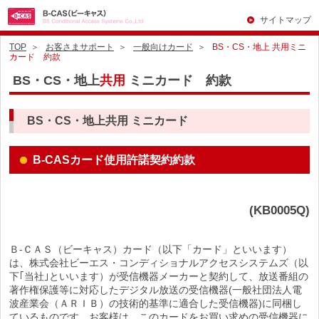
サイトマップ
TOP
お客さまサポート
一般向けカード
BS・CS・地上 共用ミニ
カード 約款
BS・CS・地上
共用
ミニカード 約款
BS・CS・地上共用 ミニカード
B-CASカード使用許諾契約約款
(KB0005Q)
Ｂ-ＣＡＳ（ビーキャス）カード（以下「カード」といいます）
は、株式会社ビーエス・コンディショナルアクセスシステムズ（以
下｢当社｣といいます）が受信機器メーカーと契約して、放送番組の
著作権保護等に対応したデジタル放送の受信機器(一般社団法人電
波産業会（ＡＲＩＢ）の技術的基準に適合した受信機器)に同梱し
ているものです。お客様は、このカードをお買い求めの受信機器に